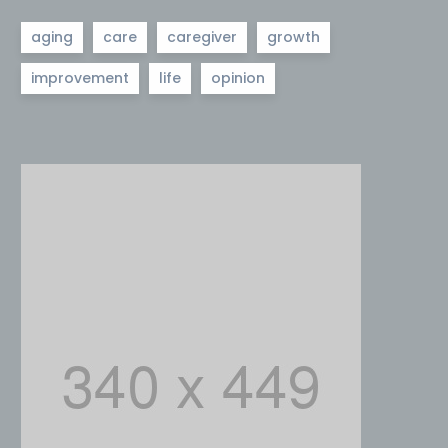
aging
care
caregiver
growth
improvement
life
opinion