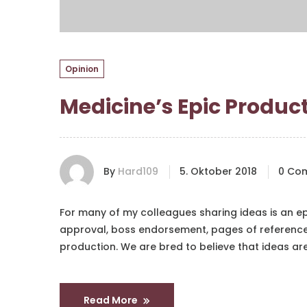
Opinion
Medicine’s Epic Produc
By
Hard109
5. Oktober 2018
0 Co
For many of my colleagues sharing ideas is an e
approval, boss endorsement, pages of references,
production. We are bred to believe that ideas ar
Read More