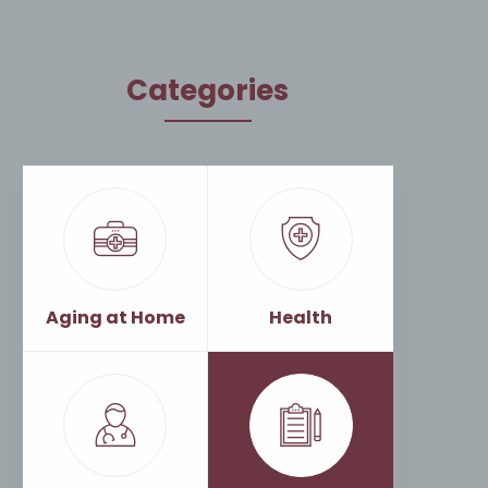
Categories
Aging at Home
Health