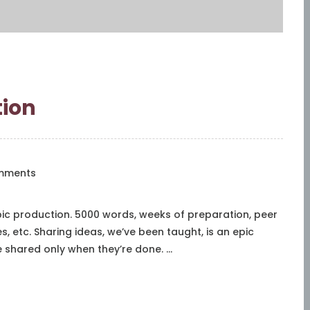
tion
mments
pic production. 5000 words, weeks of preparation, peer
 etc. Sharing ideas, we’ve been taught, is an epic
e shared only when they’re done. …