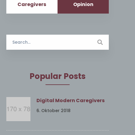
Caregivers
Opinion
Search
for:
Popular Posts
Digital Modern Caregivers
6. Oktober 2018