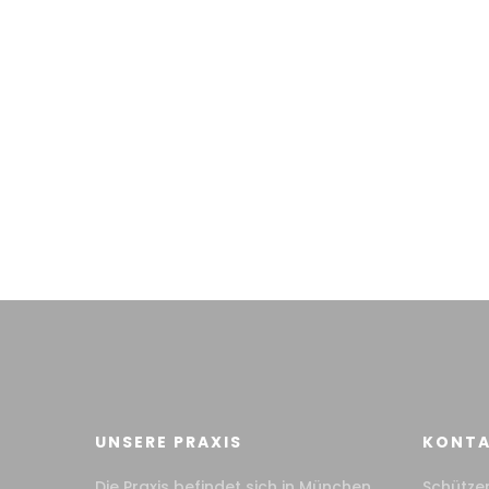
UNSERE PRAXIS
KONT
Die Praxis befindet sich in München
Schütze