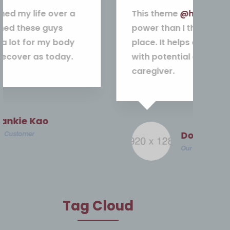
This theme
@healsoul
have more
You
power than I think in the first
per
place. It helps connect patients
ent
with potential doctor or
fo
caregiver.
Doris Jones
Our Customer
Tag Cloud