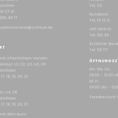
München
Tel. 112
55 37 31
Notdienst:
550 40 17
Tel. 19 12 12
uetzenstrasse@outlook.de
Gift-Notruf:
Tel. 192 40
Ärztlicher Bere
RT
Tel. 116 117
mit öffentlichem Verkehr:
ÖFFNUNGSZ
nhof: U1, U2, U3, U4, U5
Mo. Die. Do.
ahnlinien
09:00 – 13:00 U
17, 18, 19, 20, 21
Mi. Fr.
09:00 Uhr - 13:
tz: U4, U5
Termine nach 
ahnlinien
17, 18, 19, 20, 21
 mit dem Auto: